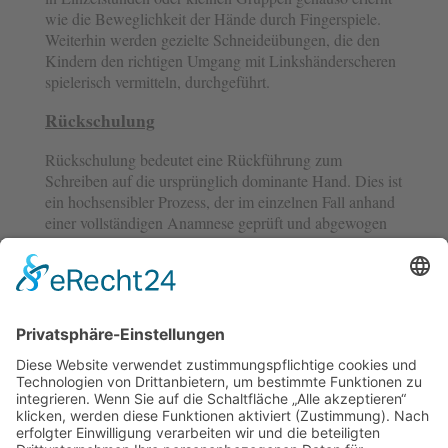
wie die Beweglichkeit der Hände durch Fingerspiele.
Weiterhin werden gezielte Schneideübungen, die den
Kindern den richtigen Umgang mit Linkshänderscheren
spielerisch vermitteln, durchgeführt.
Rückschulung
Rückschulung bedeutet eine Rückführung zum
Schreiben auf die ursprünglich dominante Hand. Dies ist
ein hochsensibler Prozess, der im einzelnen Fall anhand
einer vollständigen Anamnese geprüft und abgewogen
wird.
Schreiben ist ein höchst komplexer Vorgang, der nicht
nur Überlegungen über beispielsweise Grammatik
beinhaltet, sondern auch inhaltliche Überlegungen, wie
z.B. die Formulierung der Gedanken oder auch das
zügige Abrufen von Gelerntem (Schule, Ausbildung,
Beruf) mit einbezieht.
Letztendlich sind wir, ob wir wollen oder nicht, beim
Schreiben mehr oder weniger immer gefühlsmäßig