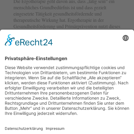
Die Ergotherapie geht davon aus, dass „tätig sein“ ein
menschliches Grundbedürfnis ist und dass gezielt
eingesetzte Tätigkeit gesundheitsfördernde und
therapeutische Wirkung hat. Ergotherapie in der
Gesundheitsförderung und Primärprävention nutzt dieses
Wissen, um Menschen in die Lage zu versetzen,
eigenaktiv ihre Gesundheit zu verbessern und noch vor
dem Auftreten einer Krankheit gesundheitsschädigende
Faktoren zu vermeiden. Auch in der Sekundär- und
Tertiärprävention (Verhinderung von Folgeschäden einer
Erkrankung) ist die Ergotherapie tätig. Diese
Handlungsfelder fließen in der Regel in die
rehabilitative/kurative Ergotherapie ein.
Ergotherapie hat in diesem Kontext zum einen eine
übergreifende und beratende Aufgabe, zum anderen
werden auch konkrete Maßnahmen angeboten.
Weiterhin werden sowohl die Aspekte der Verhaltens-
wie auch der Verhältnisprävention berücksichtigt, also
das individuelle gesundheitsgerechte Verhalten sowie die
Gestaltung gesundheitsförderlicher Strukturen.