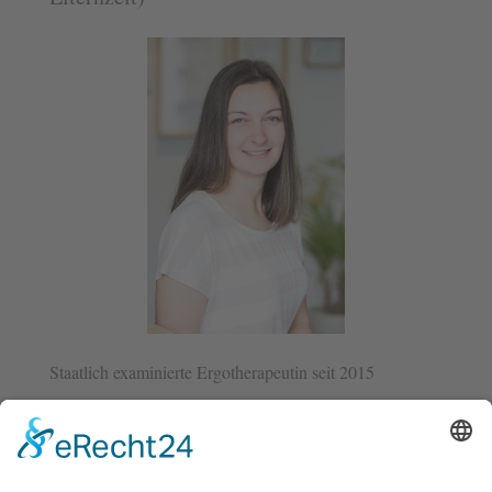
Staatlich examinierte Ergotherapeutin seit 2015
Zusatzqualifikationen:
Sturzprophylaxe und Gedächtnistraining durch
Bewegungsschulung