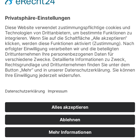
ADS/ADHS-Beraterin
Systemische Beratung
Anamnese und Befundung in der Pädiatrie
Befundung und Behandlung von Lese-
Rechtschreibschwäche
Psychomotorik
Bobath 24 Std. Konzept und Rumpf und obere
Extremität
Training der Feinmotorik bei Erwachsenen mit
Hirnschädigung
Arm-Basis- und Arm-Fähigkeitstraining (E/IOT)
Evidenzbasierung in der Armrehabilitation
Druckversion
|
Sitemap
Login
© Ergotherapie Bassum
Webansicht