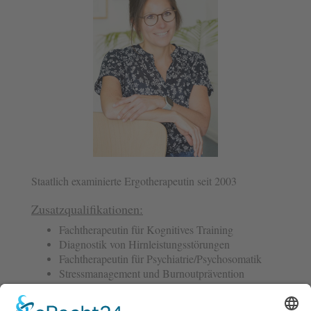
Staatlich examinierte Ergotherapeutin seit 2003
Zusatzqualifikationen:
Fachtherapeutin für Kognitives Training
Diagnostik von Hirnleistungsstörungen
Fachtherapeutin für Psychiatrie/Psychosomatik
Stressmanagement und Burnoutprävention
Zertifizierte Marburger Konzentrationgstrainerin
Attentioner-Training/Elterntraining